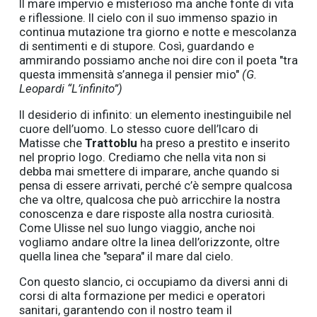
Il mare impervio e misterioso ma anche fonte di vita
e riflessione. Il cielo con il suo immenso spazio in
continua mutazione tra giorno e notte e mescolanza
di sentimenti e di stupore. Così, guardando e
ammirando possiamo anche noi dire con il poeta "tra
questa immensità s’annega il pensier mio"
(G.
Leopardi “L’infinito”)
Il desiderio di infinito: un elemento inestinguibile nel
cuore dell’uomo. Lo stesso cuore dell’Icaro di
Matisse che
Trattoblu
ha preso a prestito e inserito
nel proprio logo. Crediamo che nella vita non si
debba mai smettere di imparare, anche quando si
pensa di essere arrivati, perché c’è sempre qualcosa
che va oltre, qualcosa che può arricchire la nostra
conoscenza e dare risposte alla nostra curiosità.
Come Ulisse nel suo lungo viaggio, anche noi
vogliamo andare oltre la linea dell’orizzonte, oltre
quella linea che "separa" il mare dal cielo.
Con questo slancio, ci occupiamo da diversi anni di
corsi di alta formazione per medici e operatori
sanitari, garantendo con il nostro team il